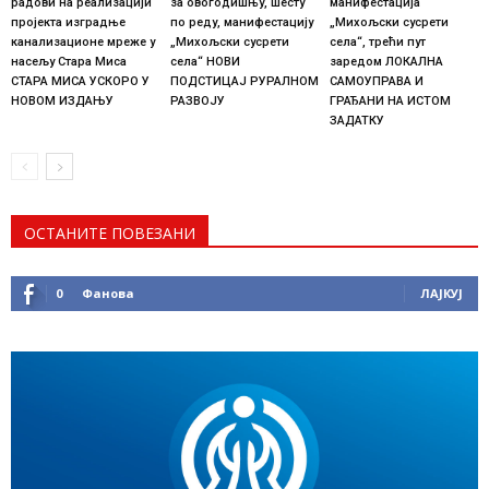
радови на реализацији
за овогодишњу, шесту
манифестација
пројекта изградње
по реду, манифестацију
„Михољски сусрети
канализационе мреже у
„Михољски сусрети
села“, трећи пут
насељу Стара Миса
села“ НОВИ
заредом ЛОКАЛНА
СТАРА МИСА УСКОРО У
ПОДСТИЦАЈ РУРАЛНОМ
САМОУПРАВА И
НОВОМ ИЗДАЊУ
РАЗВОЈУ
ГРАЂАНИ НА ИСТОМ
ЗАДАТКУ
ОСТАНИТЕ ПОВЕЗАНИ
0
Фанова
ЛАЈКУЈ