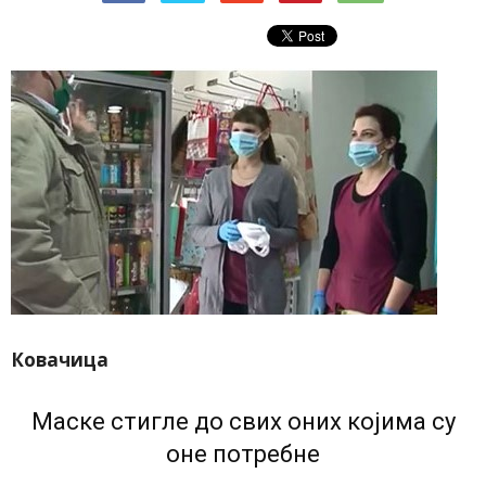
Ковачица
Маске стигле до свих оних којима су
оне потребне