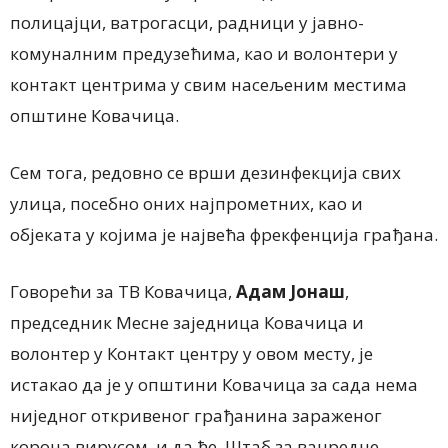
полицајци, ватрогасци, радници у јавно-
комуналним предузећима, као и волонтери у
контакт центрима у свим насељеним местима
општине Ковачица.
Сем тога, редовно се врши дезинфекција свих
улица, посебно оних најпрометних, као и
објеката у којима је највећа фрекфенција грађана.
Говорећи за ТВ Ковачица,
Адам Јонаш
,
председник Месне заједница Ковачица и
волонтер у Контакт центру у овом месту, је
истакао да је у општини Ковачица за сада нема
ниједног откривеног грађанина зараженог
корона вирусом, и да ће Штаб за ванредне