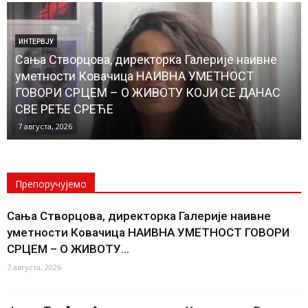
ЛОКАЛНА САМОУПРАВА
Почели радови на изградњи водовода до
Банатског Новог Села, чиме ће и ово место бити
прикључено на градску водоводну мрежу
КОНАЧНО ЋЕ НОВОСЕЉАНИ ИМАТИ...
6 августа, 2026
Препоручујемо
Сања Створцова, директорка Галерије наивне
уметности Ковачица НАИВНА УМЕТНОСТ ГОВОРИ
СРЦЕМ – О ЖИВОТУ...
7 августа, 2026