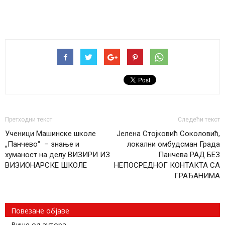
Претходни текст
Следећи текст
Ученици Машинске школе
Јелена Стојковић Соколовић,
„Панчево“ – знање и
локални омбудсман Града
хуманост на делу ВИЗИРИ ИЗ
Панчева РАД БЕЗ
ВИЗИОНАРСКЕ ШКОЛЕ
НЕПОСРЕДНОГ КОНТАКТА СА
ГРАЂАНИМА
Повезане објаве
Више од аутора