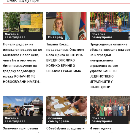
Локална
Локална
самоуправа
Интервју
самоуправа
Почели радови на
Татјана Кокар,
Председница општине
изградњи водовода до
председница Општине
обишла завршне радове
Банатског Новог Села,
Бела Црква ОПШТИНА
на изградњи
чиме ће и ово место
ВРЕДИ ОНОЛИКО
интерактивног
бити прикључено на
КОЛИКО БРИНЕ О
игралишта за све
градску водоводну
СВОЈИМ ГРАЂАНИМА
узрасте БИЋЕ ТО
мрежу КОНАЧНО ЋЕ
ЈЕДИНСТВЕНО
НОВОСЕЉАНИ ИМАТИ...
ИГРАЛИШТЕ У
ВОЈВОДИНИ
Локална
Локална
Локална
самоуправа
самоуправа
самоуправа
Започети припремни
Обезбеђена средства и
И ове године