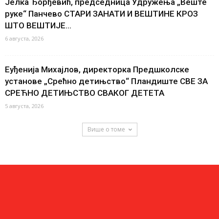
Јелка Ђорђевић, председница Удружења „Веште
руке“ Панчево СТАРИ ЗАНАТИ И ВЕШТИНЕ КРОЗ
ШТО ВЕШТИЈЕ...
6 августа, 2026
Еуђенија Михајлов, директорка Предшколске
установе „Срећно детињство“ Пландиште СВЕ ЗА
СРЕЋНО ДЕТИЊСТВО СВАКОГ ДЕТЕТА
5 августа, 2026
Више о томе