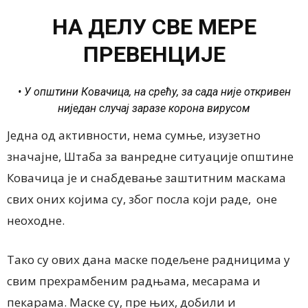
НА ДЕЛУ СВЕ МЕРЕ
ПРЕВЕНЦИЈЕ
• У општини Ковачица, на срећу, за сада није откривен
ниједан случај заразе корона вирусом
Једна од активности, нема сумње, изузетно
значајне, Штаба за ванредне ситуације општине
Ковачица је и снабдевање заштитним маскама
свих оних којима су, због посла који раде, оне
неоходне.
Тако су ових дана маске подељене радницима у
свим прехрамбеним радњама, месарама и
пекарама. Маске су, пре њих, добили и