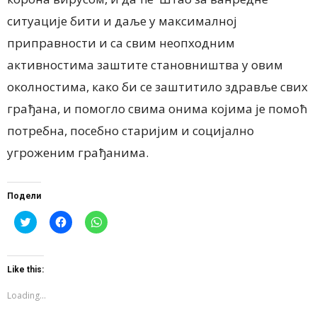
ситуације бити и даље у максималној
приправности и са свим неопходним
активностима заштите становништва у овим
околностима, како би се заштитило здравље свих
грађана, и помогло свима онима којима је помоћ
потребна, посебно старијим и социјално
угроженим грађанима.
Подели
Click
Click
Click
to
to
to
share
share
share
on
on
on
Twitter
Facebook
WhatsApp
(Opens
(Opens
(Opens
Like this:
in
in
in
new
new
new
window)
window)
window)
Loading...