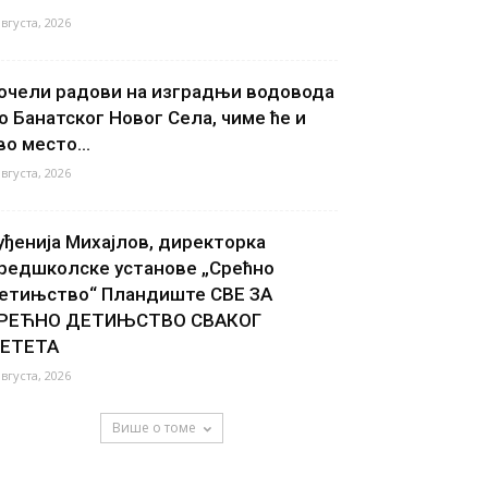
августа, 2026
очели радови на изградњи водовода
о Банатског Новог Села, чиме ће и
во место...
августа, 2026
уђенија Михајлов, директорка
редшколске установе „Срећно
етињство“ Пландиште СВЕ ЗА
РЕЋНО ДЕТИЊСТВО СВАКОГ
ЕТЕТА
августа, 2026
Више о томе