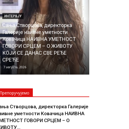
ИНТЕРВЈУ
ЛОКАЛНА САМОУ
Сања Створцова, директорка
Почели радов
Галерије наивне уметности
водовода до 
Ковачица НАИВНА УМЕТНОСТ
Села, чиме ће
ГОВОРИ СРЦЕМ – О ЖИВОТУ
прикључено н
КОЈИ СЕ ДАНАС СВЕ РЕЂЕ
водоводну м
СРЕЋЕ
НОВОСЕЉАНИ
7 августа, 2026
6 августа, 2026
Препоручујемо
ања Створцова, директорка Галерије
аивне уметности Ковачица НАИВНА
МЕТНОСТ ГОВОРИ СРЦЕМ – О
ИВОТУ...