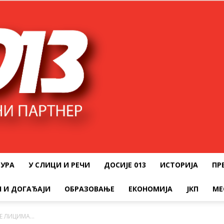
ТУРА
У СЛИЦИ И РЕЧИ
ДОСИЈЕ 013
ИСТОРИЈА
ПР
 И ДОГАЂАЈИ
ОБРАЗОВАЊЕ
ЕКОНОМИЈА
ЈКП
МЕ
ЊЕ ЛИЦИМА…