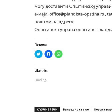
могу доставити Општинској управи
е-мејл: office@plandiste-opstina.rs , t
поштом на адресу:
Општинска управа општине Пландиш
Подели
Click
Click
Click
to
to
to
share
share
share
on
on
on
Twitter
Facebook
WhatsApp
(Opens
(Opens
(Opens
Like this:
in
in
in
new
new
new
window)
window)
window)
Loading...
КЉУЧНЕ РЕЧИ
Ванредно стање
Корона вир