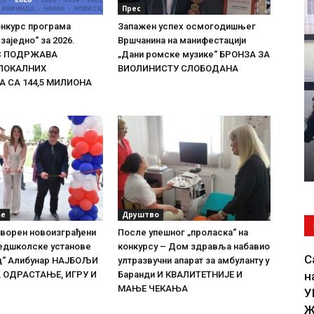
Прес
онкурс програма
Запажен успех осмогодишњег
заједно“ за 2026.
Вршчанина на манифестацији
ИС ПОДРЖАВА
„Дани ромске музике“ БРОНЗА ЗА
 ЛОКАЛНИХ
ВИОЛИНИСТУ СЛОБОДАНА
 СА 144,5 МИЛИОНА
ње
Друштво
творен новоизграђени
После упешног „проласка“ на
редшколске установе
конкурсу – Дом здравља набавио
С
ц“ Алибунар НАЈБОЉИ
ултразвучни апарат за амбуланту у
 ОДРАСТАЊЕ, ИГРУ И
Баранди И КВАЛИТЕТНИЈЕ И
н
МАЊЕ ЧЕКАЊА
У
Ж