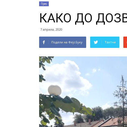
Прес
КАКО ДО ДОЗ
7 априла, 2020
Подели на Фејсбуку
Твитни