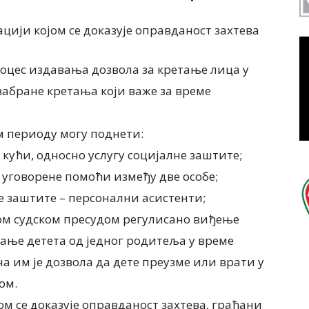
цији којом се доказује оправданост захтева
ес издавања дозвола за кретање лица у
абране кретања који важе за време
м периоду могу поднети:
у кући, односно услугу социјалне заштите;
о уговорене помоћи између две особе;
не заштите – персонални асистенти;
ом судском пресудом регулисано виђење
ање детета од једног родитеља у време
а им је дозвола да дете преузме или врати у
ом.
ом се доказује оправданост захтева, грађани