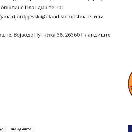
 општине Пландиште на:
atjana.djordjijevski@plandiste-opstina.rs или
те, Војводе Путника 38, 26360 Пландиште
ус
Пландиште