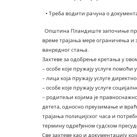
• Треба водити рачуна о документа
Општина Пландиште започиње проц
време трајања мере ограничења и з
ванредног стања.
Захтеве за одобрење кретања у ово
– особе које пружају услуге помоћи 
– лица која пружају услуге директн
– особе које пружају услуге социјал
– родитељи којима је правноснажн
детета, односно преузимање и враћ
трајања полицијског часа и потребн
термину одређеном судском пресуд
Све захтеве као и документацију кој