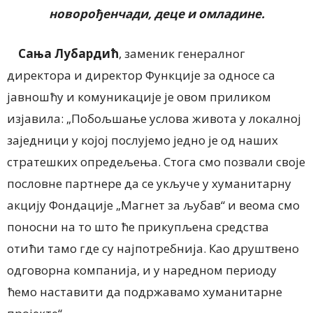
новорођенчади, деце и омладине.
Сања Лубардић
, заменик генералног
директора и директор Функције за односе са
јавношћу и комуникације је овом приликом
изјавила: „Побољшање услова живота у локалној
заједници у којој послујемо једно је од наших
стратешких опредељења. Стога смо позвали своје
пословне партнере да се укључе у хуманитарну
акцију Фондације „Магнет за љубав“ и веома смо
поносни на то што ће прикупљена средства
отићи тамо где су најпотребнија. Као друштвено
одговорна компанија, и у наредном периоду
ћемо наставити да подржавамо хуманитарне