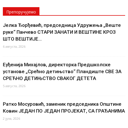
Препоручујемо
Јелка Ђорђевић, председница Удружења „Веште
руке“ Панчево СТАРИ ЗАНАТИ И ВЕШТИНЕ КРОЗ
ШТО ВЕШТИЈЕ...
6 августа, 2026
Еуђенија Михајлов, директорка Предшколске
установе „Срећно детињство“ Пландиште СВЕ ЗА
СРЕЋНО ДЕТИЊСТВО СВАКОГ ДЕТЕТА
5 августа, 2026
Ратко Мосуровић, заменик председника Општине
Ковин ЈЕДАН ПО ЈЕДАН ПРОЈЕКАТ, СА ГРАЂАНИМА
2 јула, 2026