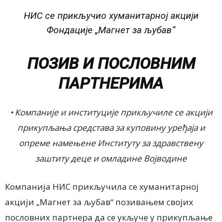
НИС се прикључио хуманитарној акцији
Фондације „Магнет за љубав“
ПОЗИВ И ПОСЛОВНИМ
ПАРТНЕРИМА
• Компаније и институције прикључиле се акцији
прикупљања средстава за куповину уређаја и
опреме намењене Институту за здравствену
заштиту деце и омладине Војводине
Компанија НИС прикључила се хуманитарној
акцији „Магнет за љубав“ позивањем својих
пословних партнера да се укључе у прикупљање