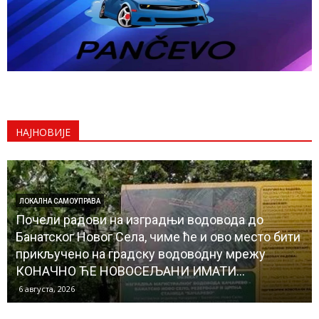
НАЈНОВИЈЕ
ДРУШТВО
Јелка Ђорђевић, председница Удружења
„Веште руке“ Панчево СТАРИ ЗАНАТИ И
ВЕШТИНЕ КРОЗ ШТО ВЕШТИЈЕ ДЕЧЈЕ РУКЕ
6 августа, 2026