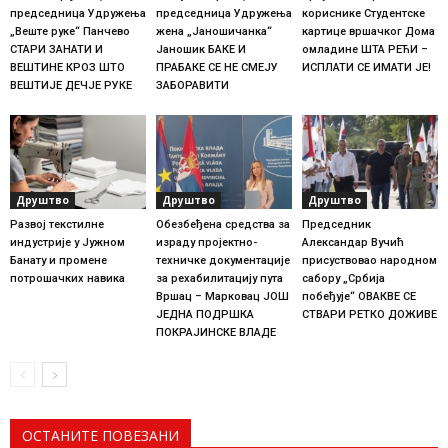
председница Удружења
председница Удружења
кориснике Студентске
„Веште руке“ Панчево
жена „Јаношичанка“
картице вршачког Дома
СТАРИ ЗАНАТИ И
Јаношик БАКЕ И
омладине ШТА РЕЋИ –
ВЕШТИНЕ КРОЗ ШТО
ПРАБАКЕ СЕ НЕ СМЕЈУ
ИСПЛАТИ СЕ ИМАТИ ЈЕ!
ВЕШТИЈЕ ДЕЧЈЕ РУКЕ
ЗАБОРАВИТИ
Друштво
Друштво
Друштво
Развој текстилне
Обезбеђена средства за
Председник
индустрије у Јужном
израду пројектно-
Александар Вучић
Банату и промене
техничке документације
присуствовао народном
потрошачких навика
за рехабилитацију пута
сабору „Србија
Вршац – Марковац ЈОШ
побеђује“ ОВАКВЕ СЕ
ЈЕДНА ПОДРШКА
СТВАРИ РЕТКО ДОЖИВЕ
ПОКРАЈИНСКЕ ВЛАДЕ
ОСТАНИТЕ ПОВЕЗАНИ