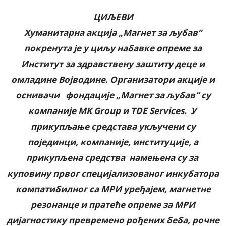
ЦИЉЕВИ
Хуманитарна акција „Магнет за љубав“
покренута је у циљу набавке опреме за
Институт за здравствену заштиту деце и
омладине Војводине. Организатори акције и
оснивачи фондације „Магнет за љубав“ су
компаније MK Group и TDE Services. У
прикупљање средстава укључени су
појединци, компаније, институције, а
прикупљена средства намењена су за
куповину првог специјализованог инкубатора
компатибилног са МРИ уређајем, магнетне
резонанце и пратеће опреме за МРИ
дијагностику превремено рођених беба, рочне