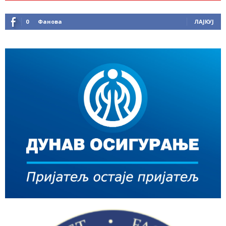
0
Фанова
ЛАЈКУЈ