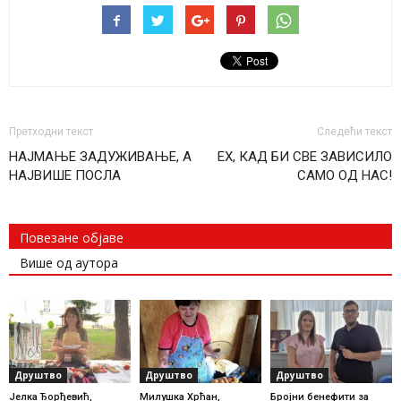
Претходни текст
Следећи текст
НАЈМАЊЕ ЗАДУЖИВАЊЕ, А
ЕХ, КАД БИ СВЕ ЗАВИСИЛО
НАЈВИШЕ ПОСЛА
САМО ОД НАС!
Повезане објаве
Више од аутора
Друштво
Друштво
Друштво
Јелка Ђорђевић,
Милушка Хрћан,
Бројни бенефити за