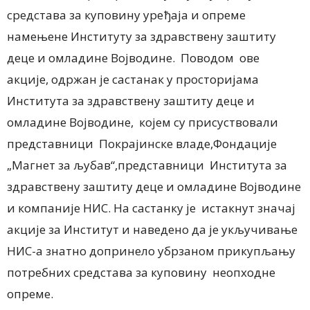
средстава за куповину уређаја и опреме
намењене Институту за здравствену заштиту
деце и омладине Војводине. Поводом ове
акције, одржан је састанак у просторијама
Института за здравствену заштиту деце и
омладине Војводине, којем су присуствовали
представници Покрајинске владе,Фондације
„Магнет за љубав“,представници Института за
здравствену заштиту деце и омладине Војводине
и компаније НИС. На састанку је истакнут значај
акције за Институт и наведено да је укључивање
НИС-а знатно допринело убрзаном прикупљању
потребних средстава за куповину неопходне
опреме.