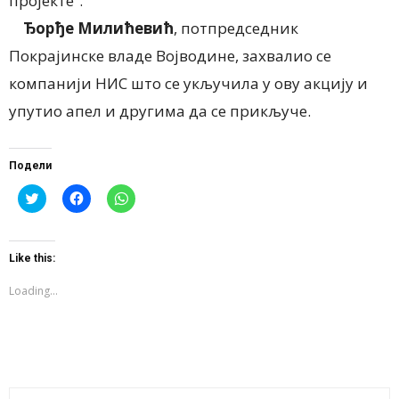
пројекте“.
Ђорђе Милићевић
, потпредседник
Покрајинске владе Војводине, захвалио се
компанији НИС што се укључила у ову акцију и
упутио апел и другима да се прикључе.
Подели
Click
Click
Click
to
to
to
share
share
share
on
on
on
Twitter
Facebook
WhatsApp
(Opens
(Opens
(Opens
Like this:
in
in
in
new
new
new
window)
window)
window)
Loading...