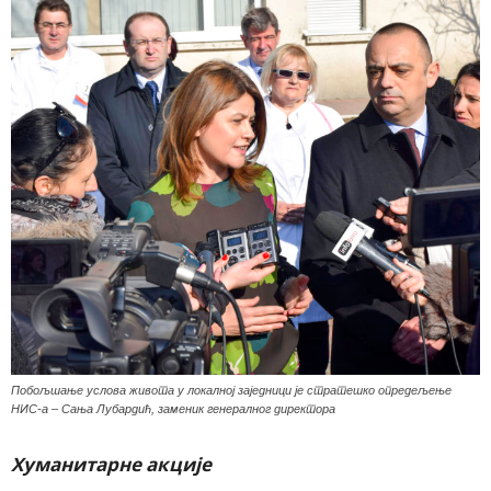
Побољшање услова живота у локалној заједници је стратешко опредељење
НИС-а – Сања Лубардић, заменик генералног директора
Хуманитарне акције