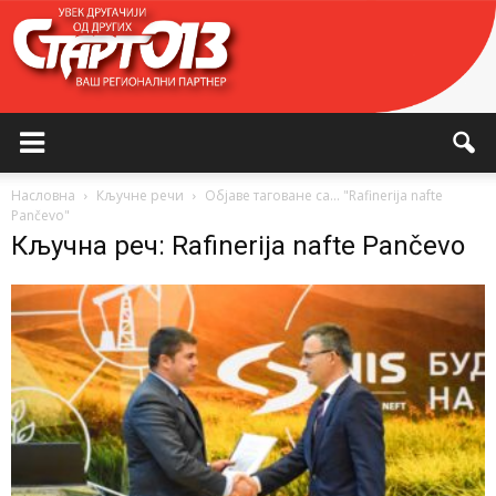
Насловна
Кључне речи
Објаве таговане са... "Rafinerija nafte
Pančevo"
Кључна реч: Rafinerija nafte Pančevo