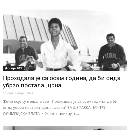
Досије 013
Проходала је са осам година, да би онда
убрзо постала „црна...
16 септембра, 2024
Жене које су мењале свет Проходала је са осам година, да би
онда убрзо постала „црна газела“ ЗА ШЕПАВКА ЧАК ТРИ
ОЛИМПИЈСКА ЗЛАТА! • „Жене навикнуте...