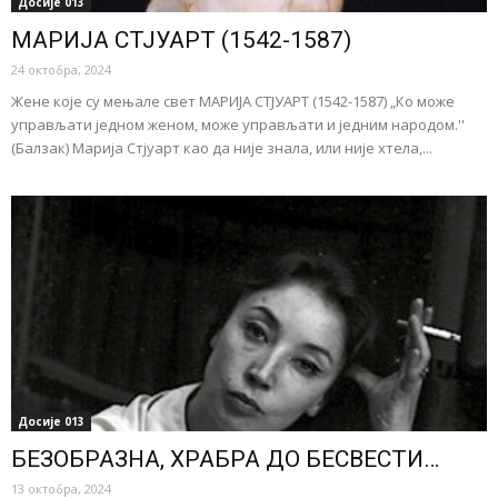
Досије 013
МАРИЈА СТЈУАРТ (1542-1587)
24 октобра, 2024
Жене које су мењале свет МАРИЈА СТЈУАРТ (1542-1587) „Ко може
управљати једном женом, може управљати и једним народом.''
(Балзак) Марија Стјуарт као да није знала, или није хтела,...
Досије 013
БЕЗОБРАЗНА, ХРАБРА ДО БЕСВЕСТИ…
13 октобра, 2024