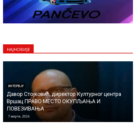
НАЈНОВИЈЕ
ДРУШТВО
Уз промоцију ТВ серијала и новчана подршка
Општине хранитељским породицама КАД
ЗАСИЈА СВЕТЛОСТ У ТУЂИМ ОЧИМА
6 марта, 2026