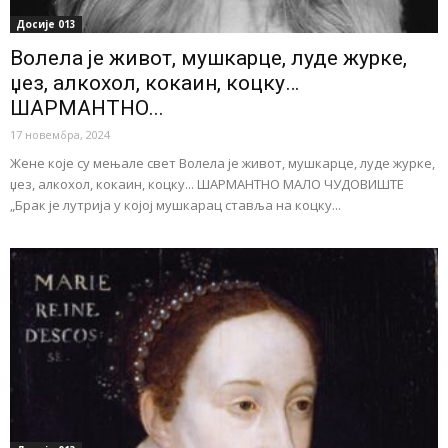
Досије 013
Волела је живот, мушкарце, луде журке,
џез, алкохол, кокаин, коцку…
ШАРМАНТНО...
17 новембра, 2024
Жене које су мењале свет Волела је живот, мушкарце, луде журке,
џез, алкохол, кокаин, коцку... ШАРМАНТНО МАЛО ЧУДОВИШТЕ
„Брак је лутрија у којој мушкарац ставља на коцку...