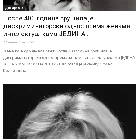
Досије 013
После 400 година срушила је
дискриминаторски однос према женама
интелектуалкама ЈЕДИНА...
22 новембра, 2024
Жене које су мењале свет После 400 година срушила је
дискриминаторски однос према женама интелектуалкама ЈЕДИНА
ЖЕНА У МУШКОМ ЦАРСТВУ • Написала је и књигу Осмех
Краљевића...