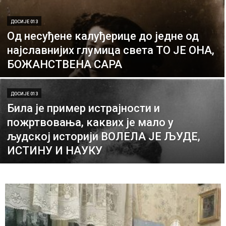
ДОСИЈЕ 013
Од несуђене калуђерице до једне од
најславнијих глумица света TO JE OНА,
БОЖАНСТВЕНА САРА
ДОСИЈЕ 013
Била је пример истрајности и
пожртвовања, каквих је мало у
људској историји ВОЛЕЛА ЈЕ ЉУДЕ,
ИСТИНУ И НАУКУ