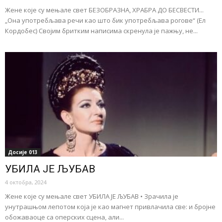
Жене које су мењале свет БЕЗОБРАЗНА, ХРАБРА ДО БЕСВЕСТИ...
„Она употребљава речи као што бик употребљава рогове“ (Ел
Кордобес) Својим бритким написима скренула је пажњу, не...
Досије 013
УБИЛА ЈЕ ЉУБАВ
4 октобра, 2024
Жене које су мењале свет УБИЛА ЈЕ ЉУБАВ • Зрачила је
унутрашњом лепотом која је као магнет привлачила све: и бројне
обожаваоце са оперских сцена, али...