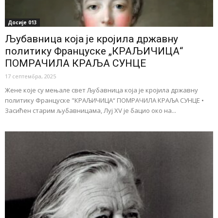
Досије 013
Љубавница која је кројила државну
политику Француске „КРАЉИЧИЦА“
ПОМРАЧИЛА КРАЉА СУНЦЕ
17 септембра, 2025
Жене које су мењале свет Љубавница која је кројила државну
политику Француске "КРАЉИЧИЦА“ ПОМРАЧИЛА КРАЉА СУНЦЕ •
Засићен старим љубавницама, Луј XV je бацио око на...