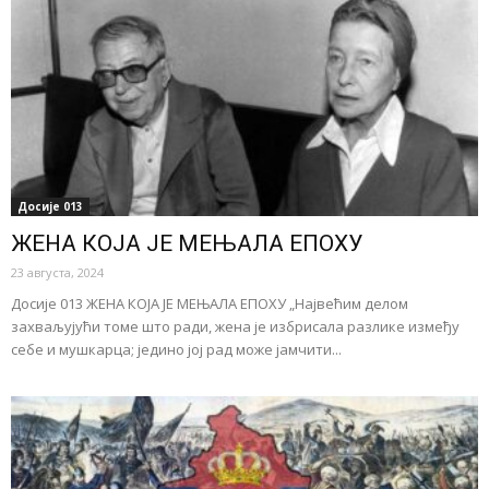
Досије 013
ЖЕНА КОЈА ЈЕ МЕЊАЛА ЕПОХУ
23 августа, 2024
Досије 013 ЖЕНА КОЈА ЈЕ МЕЊАЛА ЕПОХУ „Највећим делом
захваљујући томе што ради, жена је избрисала разлике између
себе и мушкарца; једино јој рад може јамчити...