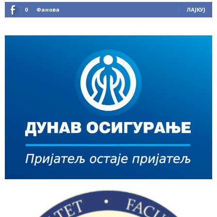
0
Фанова
ЛАЈКУЈ