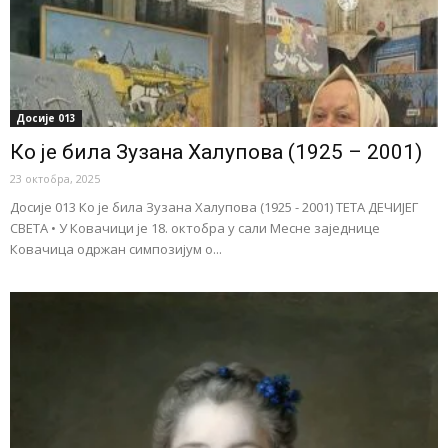
Досије 013
Ко је била Зузана Халупова (1925 – 2001)
23 октобра, 2025
Досије 013 Ко је била Зузана Халупова (1925 - 2001) ТЕТА ДЕЧИЈЕГ
СВЕТА • У Ковачици jе 18. октобра у сали Месне заједнице
Ковачица одржан симпозијум о...